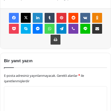
Facebook
X
LinkedIn
Tumblr
Pinterest
Reddit
VKontakte
Odnok
Pocket
Skype
Messenger
WhatsApp
Telegram
Viber
Line
E-Posta ile payla
Yazdır
Bir yanıt yazın
E-posta adresiniz yayınlanmayacak.
Gerekli alanlar
*
ile
işaretlenmişlerdir
Y
o
r