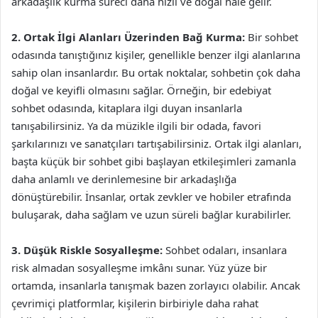
arkadaşlık kurma süreci daha hızlı ve doğal hale gelir.
2. Ortak İlgi Alanları Üzerinden Bağ Kurma:
Bir sohbet
odasında tanıştığınız kişiler, genellikle benzer ilgi alanlarına
sahip olan insanlardır. Bu ortak noktalar, sohbetin çok daha
doğal ve keyifli olmasını sağlar. Örneğin, bir edebiyat
sohbet odasında, kitaplara ilgi duyan insanlarla
tanışabilirsiniz. Ya da müzikle ilgili bir odada, favori
şarkılarınızı ve sanatçıları tartışabilirsiniz. Ortak ilgi alanları,
başta küçük bir sohbet gibi başlayan etkileşimleri zamanla
daha anlamlı ve derinlemesine bir arkadaşlığa
dönüştürebilir. İnsanlar, ortak zevkler ve hobiler etrafında
buluşarak, daha sağlam ve uzun süreli bağlar kurabilirler.
3. Düşük Riskle Sosyalleşme:
Sohbet odaları, insanlara
risk almadan sosyalleşme imkânı sunar. Yüz yüze bir
ortamda, insanlarla tanışmak bazen zorlayıcı olabilir. Ancak
çevrimiçi platformlar, kişilerin birbiriyle daha rahat