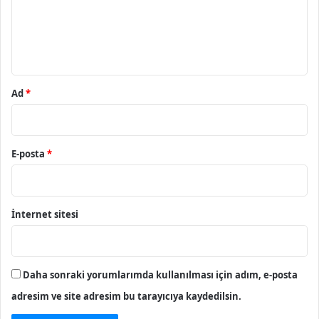
u
m
*
Ad
*
E-posta
*
İnternet sitesi
Daha sonraki yorumlarımda kullanılması için adım, e-posta
adresim ve site adresim bu tarayıcıya kaydedilsin.