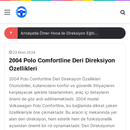
Menü
Ar
Antalya’da Ömer Hoca ile Direksiyon Eğitimi: Güvenli Sürüşün Anahtarı
23 Ekim 2024
2004 Polo Comfortline Deri Direksiyon
Özellikleri
2004 Polo Comfortline Deri Direksiyon Özellikleri
Otomobiller, kullanıcıların konfor ve güvenlik ihtiyaçlarını
karşılayacak şekilde tasarlanırken, araç içi detayların
önemi de göz ardı edilmemektedir. 2004 model
Volkswagen Polo Comfortline, bu bağlamda dikkat çeken
özellikleriyle öne çıkmaktadır. Bu aracın iç mekanında yer
alan deri direksiyon, hem estetik hem de fonksiyonellik
açısından önemli bir rol oynamaktadır. Deri Direksiyonun