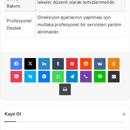
lekeler düzenli olarak temizlenmelidir.
Bakımı
Direksiyon ayarlarının yapılması için
Profesyonel
mutlaka profesyonel bir servisten yardım
Destek
alınmalıdır.
Facebook
X
LinkedIn
Tumblr
Pinterest
Reddit
VKontakte
Odnok
Pocket
Skype
Messenger
WhatsApp
Telegram
Viber
Line
E-Posta ile payla
Yazdır
Kayıt Ol