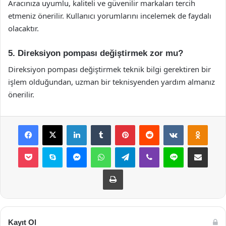
Aracınıza uyumlu, kaliteli ve güvenilir markaları tercih
etmeniz önerilir. Kullanıcı yorumlarını incelemek de faydalı
olacaktır.
5. Direksiyon pompası değiştirmek zor mu?
Direksiyon pompası değiştirmek teknik bilgi gerektiren bir
işlem olduğundan, uzman bir teknisyenden yardım almanız
önerilir.
Facebook
X
LinkedIn
Tumblr
Pinterest
Reddit
VKontakte
Odnok
Pocket
Skype
Messenger
WhatsApp
Telegram
Viber
Line
E-Posta ile payla
Yazdır
Kayıt Ol