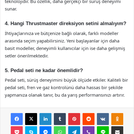
teknolojidir. Bu özellik, daha gerçekçi bir sürüş deneyimi
sunar.
4. Hangi Thrustmaster direksiyon setini almalıyım?
İhtiyaçlarınıza ve bütçenize bağlı olarak, farklı modeller
arasında seçim yapabilirsiniz. Yeni başlayanlar için daha
basit modeller, deneyimli kullanıcılar için ise daha gelişmiş
setler önerilmektedir.
5. Pedal seti ne kadar önemlidir?
Pedal seti, sürüş deneyimini büyük ölçüde etkiler. Kaliteli bir
pedal seti, fren ve gaz kontrolünü daha hassas bir şekilde
yapmanıza olanak tanır, bu da yarış performansınızı artırır.
Facebook
X
LinkedIn
Tumblr
Pinterest
Reddit
VKontakte
Odnok
Pocket
Skype
Messenger
WhatsApp
Telegram
Viber
Line
E-Posta ile payla