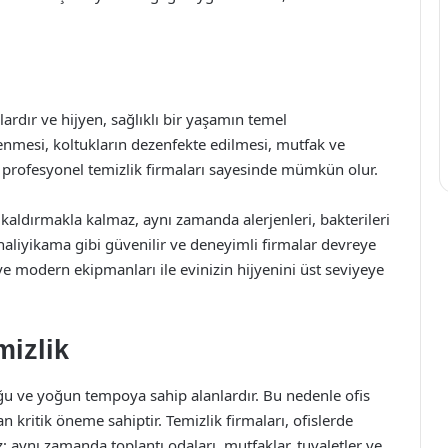
nlardır ve hijyen, sağlıklı bir yaşamın temel
lenmesi, koltukların dezenfekte edilmesi, mutfak ve
, profesyonel temizlik firmaları sayesinde mümkün olur.
 kaldırmakla kalmaz, aynı zamanda alerjenleri, bakterileri
haliyikama gibi güvenilir ve deneyimli firmalar devreye
 ve modern ekipmanları ile evinizin hijyenini üst seviyeye
mizlik
duğu ve yoğun tempoya sahip alanlardır. Bu nedenle ofis
dan kritik öneme sahiptir. Temizlik firmaları, ofislerde
 aynı zamanda toplantı odaları, mutfaklar, tuvaletler ve