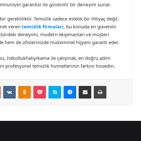
nuniyet garantisi ile güvenilir bir deneyim sunar.
r gerekliliktir. Temizlik sadece estetik bir ihtiyaç değil,
izmet veren
temizlik firmaları
, bu konuda en güvenilir
ektördeki deneyimi, modern ekipmanları ve müşteri
de hem de ofislerinizde mükemmel hijyeni garanti eder.
z, İstkoltukhaliyikama ile çalışmak, en doğru adım
çin profesyonel temizlik hizmetlerinin farkını hissedin.
st
Reddit
VKontakte
Odnoklassniki
Pocket
Skype
Messenger
E-Posta ile paylaş
Yazdır