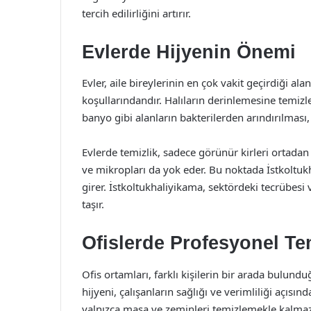
tercih edilirliğini artırır.
Evlerde Hijyenin Önemi
Evler, aile bireylerinin en çok vakit geçirdiği ala
koşullarındandır. Halıların derinlemesine temiz
banyo gibi alanların bakterilerden arındırılması
Evlerde temizlik, sadece görünür kirleri ortadan
ve mikropları da yok eder. Bu noktada İstkoltuk
girer. İstkoltukhaliyikama, sektördeki tecrübesi
taşır.
Ofislerde Profesyonel Te
Ofis ortamları, farklı kişilerin bir arada bulun
hijyeni, çalışanların sağlığı ve verimliliği açısın
yalnızca masa ve zeminleri temizlemekle kalmaz;