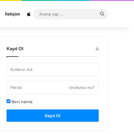
Sitemap
Arama
İletişim
yap
...
Kayıt Ol
Unuttunuz mu?
Beni hatırla
Kayıt Ol