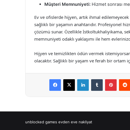
Müşteri Memnuniyeti:
Hizmet sonrası mem
Ev ve ofislerde hijyen, artık ihmal edilemeyecek bi
sağlıklı bir yaşamın anahtarıdır. Profesyonel h
çözümü sunar. Özellikle İstkoltukhaliyikama, s
memnuniyeti odaklı yaklaşımı ile hem evleriniz
Hijyen ve temizlikten ödün vermek istemiyorsanı
olacaktır. Sağlıklı bir yaşam ve ferah bir ortam i
Facebook
X
LinkedIn
Tumblr
Pintere
unblocked games
evden eve nakliyat