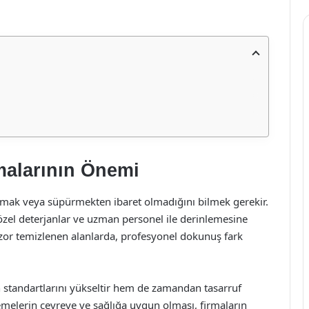
malarının Önemi
almak veya süpürmekten ibaret olmadığını bilmek gerekir.
özel deterjanlar ve uzman personel ile derinlemesine
bi zor temizlenen alanlarda, profesyonel dokunuş fark
standartlarını yükseltir hem de zamandan tasarruf
zemelerin çevreye ve sağlığa uygun olması, firmaların