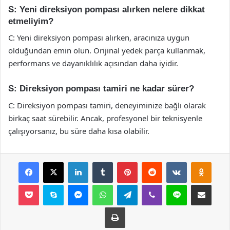
S: Yeni direksiyon pompası alırken nelere dikkat
etmeliyim?
C: Yeni direksiyon pompası alırken, aracınıza uygun
olduğundan emin olun. Orijinal yedek parça kullanmak,
performans ve dayanıklılık açısından daha iyidir.
S: Direksiyon pompası tamiri ne kadar sürer?
C: Direksiyon pompası tamiri, deneyiminize bağlı olarak
birkaç saat sürebilir. Ancak, profesyonel bir teknisyenle
çalışıyorsanız, bu süre daha kısa olabilir.
Facebook
X
LinkedIn
Tumblr
Pinterest
Reddit
VKontakte
Odnok
Pocket
Skype
Messenger
WhatsApp
Telegram
Viber
Line
E-Posta ile payla
Yazdır