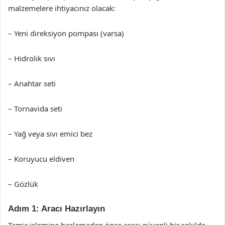
malzemelere ihtiyacınız olacak:
– Yeni direksiyon pompası (varsa)
– Hidrolik sıvı
– Anahtar seti
– Tornavida seti
– Yağ veya sıvı emici bez
– Koruyucu eldiven
– Gözlük
Adım 1: Aracı Hazırlayın
Tamir işlemine başlamadan önce aracı güvenli bir şekilde