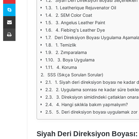
Siyah Deri Direksiyon Boyası Seçenekleri
Skype
1. Leatherique Rejuvenator Oil
2. SEM Color Coat
E-Posta ile paylaş
3. Angelus Leather Paint
Yazdır
4. Fiebing's Leather Dye
Deri Direksiyon Boyası Uygulama Aşamala
1. Temizlik
2. Zımparalama
3. Boya Uygulama
4. Koruma
SSS (Sıkça Sorulan Sorular)
1. Siyah deri direksiyon boyası ne kadar d
2. Uygulama sonrası ne kadar süre bekle
3. Direksiyon simidindeki çatlakları onara
4. Hangi sıklıkla bakım yapmalıyım?
5. Deri direksiyon boyası uygulamak zor
Siyah Deri Direksiyon Boyası: