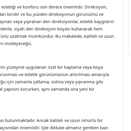
n estetiği ve konforu son derece önemlidir. Direksiyon,
dan biridir ve bu yüzden direksiyonun görünümü ve
şınan veya yıpranan deri direksiyonlar, estetik kaygıların
 nedenle, siyah deri direksiyon boyası kullanarak hem
nü uzatmak mümkündür. Bu makalede, kaliteli ve uzun
i inceleyeceğiz.
dinin yüzeyine uygulanan özel bir kaplama veya boya
 korunması ve estetik görünümünün artırılması amacıyla
duğu için zamanla çatlama, solma veya yıpranma gibi
ğal yapısını korurken, aynı zamanda ona yeni bir
ası bulunmaktadır. Ancak kaliteli ve uzun ömürlü bir
çısından önemlidir. İşte dikkate almanız gereken bazı