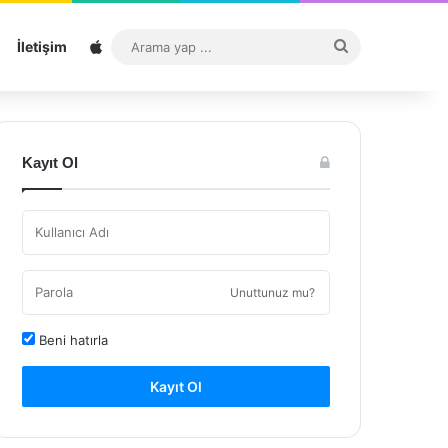
Sitemap
Arama
İletişim
yap
...
Kayıt Ol
Unuttunuz mu?
Beni hatırla
Kayıt Ol