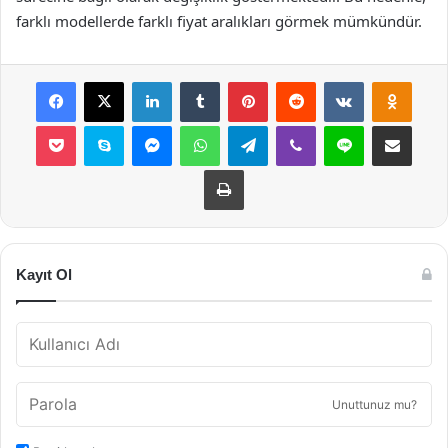
farklı modellerde farklı fiyat aralıkları görmek mümkündür.
Facebook
X
LinkedIn
Tumblr
Pinterest
Reddit
VKontakte
Odnok
Pocket
Skype
Messenger
WhatsApp
Telegram
Viber
Line
E-Posta ile payla
Yazdır
Kayıt Ol
Unuttunuz mu?