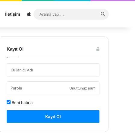
Sitemap
Arama
İletişim
yap
...
Kayıt Ol
Unuttunuz mu?
Beni hatırla
Kayıt Ol