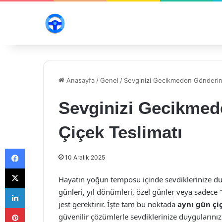
Anasayfa
/
Genel
/
Sevginizi Gecikmeden Gönderin:
Sevginizi Gecikmed
Çiçek Teslimatı
Facebook
10 Aralık 2025
X
Hayatın yoğun temposu içinde sevdiklerinize du
LinkedIn
günleri, yıl dönümleri, özel günler veya sadece “
jest gerektirir. İşte tam bu noktada
aynı gün çi
Pinterest
güvenilir çözümlerle sevdiklerinize duygularını