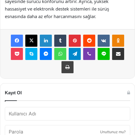
sayesinde sürücü konforunu artırır. Ayrıca, yüksek
hassasiyet ve elektronik destek sistemleri ile sürüş
esnasında daha az efor harcanmasını sağlar.
Facebook
X
LinkedIn
Tumblr
Pinterest
Reddit
VKontakte
Odnok
Pocket
Skype
Messenger
WhatsApp
Telegram
Viber
Line
E-Posta ile payla
Yazdır
Kayıt Ol
Unuttunuz mu?