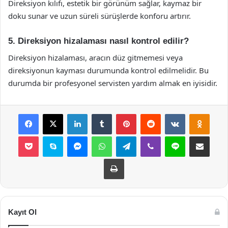
Direksiyon kılıfı, estetik bir görünüm sağlar, kaymaz bir
doku sunar ve uzun süreli sürüşlerde konforu artırır.
5. Direksiyon hizalaması nasıl kontrol edilir?
Direksiyon hizalaması, aracın düz gitmemesi veya
direksiyonun kayması durumunda kontrol edilmelidir. Bu
durumda bir profesyonel servisten yardım almak en iyisidir.
Facebook
X
LinkedIn
Tumblr
Pinterest
Reddit
VKontakte
Odnok
Pocket
Skype
Messenger
WhatsApp
Telegram
Viber
Line
E-Posta ile payla
Yazdır
Kayıt Ol