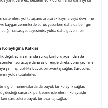
ekilde yanıt vererek, beklenmedik durumlarda daha iyi bir
on sistemleri, yol tutuşunu artırarak kayma veya devrilme
larda ve kaygan zeminlerde sürüş yaparken daha da belirgin
ğladığı hassasiyet sayesinde, yolda daha güvenli bir
 Kolaylığına Katkısı
lik değil, aynı zamanda sürüş konforu açısından da
sistemleri, sürücüye daha az dirençle direksiyonu çevirme
a şehir içi trafikte büyük bir avantaj sağlar. Sürücüler,
ini yolda tutabilirler.
etme gibi manevralarda da büyük bir kolaylık sağlar.
güç desteği sunarak, park etme işlemlerini kolaylaştırır.
rken sürücülere büyük bir avantaj sağlar.