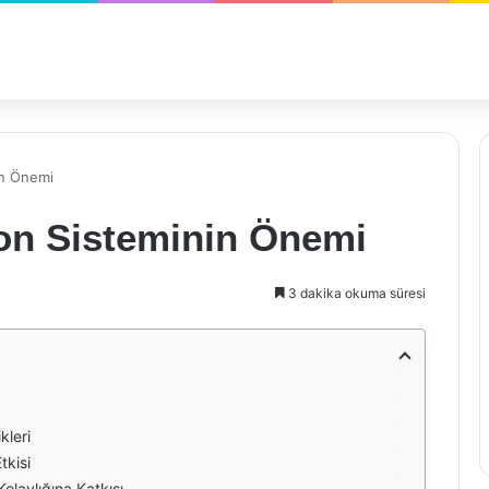
in Önemi
yon Sisteminin Önemi
3 dakika okuma süresi
kleri
tkisi
olaylığına Katkısı