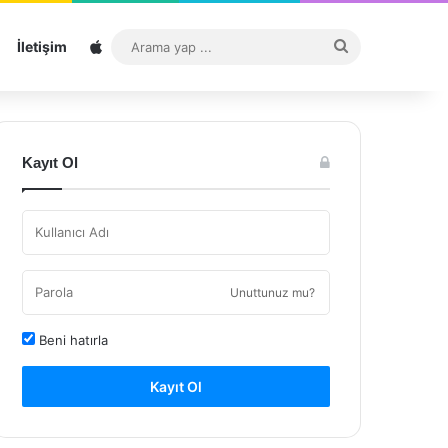
Sitemap
Arama
İletişim
yap
...
Kayıt Ol
Unuttunuz mu?
Beni hatırla
Kayıt Ol