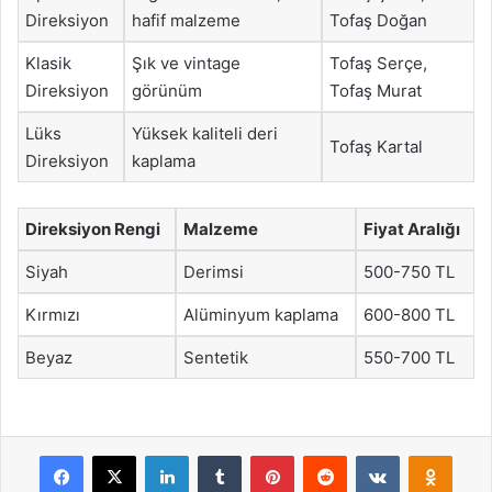
Direksiyon
hafif malzeme
Tofaş Doğan
Klasik
Şık ve vintage
Tofaş Serçe,
Direksiyon
görünüm
Tofaş Murat
Lüks
Yüksek kaliteli deri
Tofaş Kartal
Direksiyon
kaplama
Direksiyon Rengi
Malzeme
Fiyat Aralığı
Siyah
Derimsi
500-750 TL
Kırmızı
Alüminyum kaplama
600-800 TL
Beyaz
Sentetik
550-700 TL
Facebook
X
LinkedIn
Tumblr
Pinterest
Reddit
VKontakte
Odnok