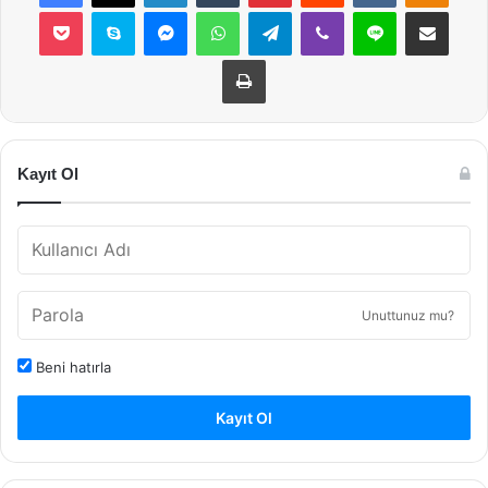
Pocket
Skype
Messenger
WhatsApp
Telegram
Viber
Line
E-Posta ile payla
Yazdır
Kayıt Ol
Unuttunuz mu?
Beni hatırla
Kayıt Ol