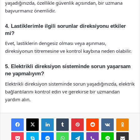
yaşadığınızda, özellikle güvenlik açısından, bir uzmana
başvurmanız önemlidir.
4. Lastiklerimle ilgili sorunlar direksiyonu etkiler
mi?
Evet, lastiklerin dengesiz olması veya aşınması,
direksiyonun titremesine ve kontrol kaybına neden olabilir.
5. Elektrikli direksiyon sisteminde sorun yaşarsam
ne yapmalıyım?
Elektrikli direksiyon sisteminde sorun yaşadığınızda, elektrik
bağlantılarını kontrol edin ve gerekirse bir uzmandan
yardım alın.
Facebook
X
LinkedIn
Tumblr
Pinterest
Reddit
VKontakte
Odnok
Pocket
Skype
Messenger
WhatsApp
Telegram
Viber
Line
E-Posta ile payla