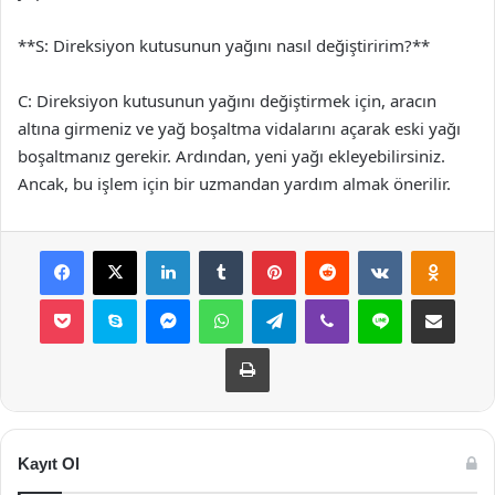
**S: Direksiyon kutusunun yağını nasıl değiştiririm?**
C: Direksiyon kutusunun yağını değiştirmek için, aracın
altına girmeniz ve yağ boşaltma vidalarını açarak eski yağı
boşaltmanız gerekir. Ardından, yeni yağı ekleyebilirsiniz.
Ancak, bu işlem için bir uzmandan yardım almak önerilir.
Facebook
X
LinkedIn
Tumblr
Pinterest
Reddit
VKontakte
Odnok
Pocket
Skype
Messenger
WhatsApp
Telegram
Viber
Line
E-Posta ile payla
Yazdır
Kayıt Ol