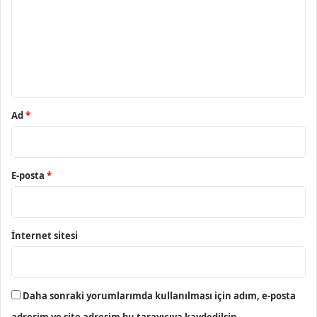
r
u
m
*
Ad
*
E-posta
*
İnternet sitesi
Daha sonraki yorumlarımda kullanılması için adım, e-posta
adresim ve site adresim bu tarayıcıya kaydedilsin.