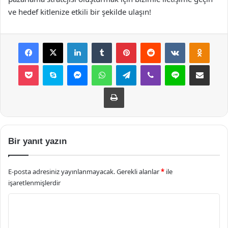
ve hedef kitlenize etkili bir şekilde ulaşın!
Facebook
X
LinkedIn
Tumblr
Pinterest
Reddit
VKontakte
Odnok
Pocket
Skype
Messenger
WhatsApp
Telegram
Viber
Line
E-Posta ile payla
Yazdır
Bir yanıt yazın
E-posta adresiniz yayınlanmayacak.
Gerekli alanlar
*
ile
işaretlenmişlerdir
Y
o