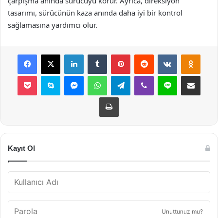
çarpışma anında sürücüyü korur. Ayrıca, direksiyon
tasarımı, sürücünün kaza anında daha iyi bir kontrol
sağlamasına yardımcı olur.
Facebook
X
LinkedIn
Tumblr
Pinterest
Reddit
VKontakte
Odnok
Pocket
Skype
Messenger
WhatsApp
Telegram
Viber
Line
E-Posta ile payla
Yazdır
Kayıt Ol
Unuttunuz mu?