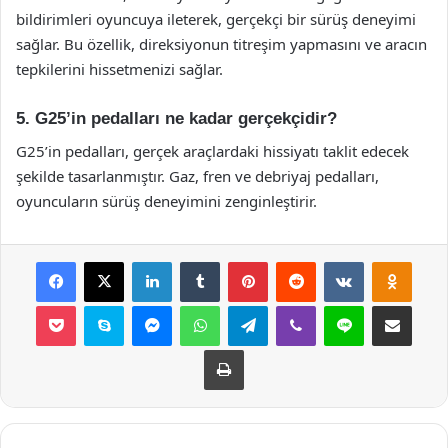
bildirimleri oyuncuya ileterek, gerçekçi bir sürüş deneyimi
sağlar. Bu özellik, direksiyonun titreşim yapmasını ve aracın
tepkilerini hissetmenizi sağlar.
5. G25’in pedalları ne kadar gerçekçidir?
G25’in pedalları, gerçek araçlardaki hissiyatı taklit edecek
şekilde tasarlanmıştır. Gaz, fren ve debriyaj pedalları,
oyuncuların sürüş deneyimini zenginleştirir.
Facebook
X
LinkedIn
Tumblr
Pinterest
Reddit
VKontakte
Odnok
Pocket
Skype
Messenger
WhatsApp
Telegram
Viber
Line
E-Posta ile payla
Yazdır