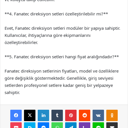
**4. Fanatec direksiyon setleri özelleştirilebilir mi?**
Evet, Fanatec direksiyon setleri modüler bir yapıya sahiptir.
Kullanıcılar, ihtiyaçlarına göre ekipmanlarını
özelleştirebilirler.
**5. Fanatec direksiyon setleri hangi fiyat aralığındadır?**
Fanatec direksiyon setlerinin fiyatları, model ve özelliklere
göre değişiklik göstermektedir. Genellikle, giriş seviyesi
setlerden profesyonel setlere kadar geniş bir yelpazeye
sahiptir.
Facebook
X
LinkedIn
Tumblr
Pinterest
Reddit
VKontakte
Odnok
Pocket
Skype
Messenger
WhatsApp
Telegram
Viber
Line
E-Posta ile payla