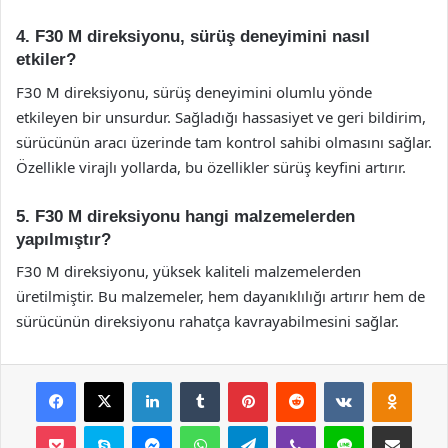
4. F30 M direksiyonu, sürüş deneyimini nasıl
etkiler?
F30 M direksiyonu, sürüş deneyimini olumlu yönde
etkileyen bir unsurdur. Sağladığı hassasiyet ve geri bildirim,
sürücünün aracı üzerinde tam kontrol sahibi olmasını sağlar.
Özellikle virajlı yollarda, bu özellikler sürüş keyfini artırır.
5. F30 M direksiyonu hangi malzemelerden
yapılmıştır?
F30 M direksiyonu, yüksek kaliteli malzemelerden
üretilmiştir. Bu malzemeler, hem dayanıklılığı artırır hem de
sürücünün direksiyonu rahatça kavrayabilmesini sağlar.
Facebook
X
LinkedIn
Tumblr
Pinterest
Reddit
VKontakte
Odnok
Pocket
Skype
Messenger
WhatsApp
Telegram
Viber
Line
E-Posta ile payla