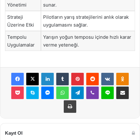
Yönetimi
sunar.
Strateji
Pilotların yarış stratejilerini anlık olarak
Üzerine Etki
uygulamasını sağlar.
Tempolu
Yarışın yoğun temposu içinde hızlı karar
Uygulamalar
verme yeteneği.
Facebook
X
LinkedIn
Tumblr
Pinterest
Reddit
VKontakte
Odnok
Pocket
Skype
Messenger
WhatsApp
Telegram
Viber
Line
E-Posta ile payla
Yazdır
Kayıt Ol