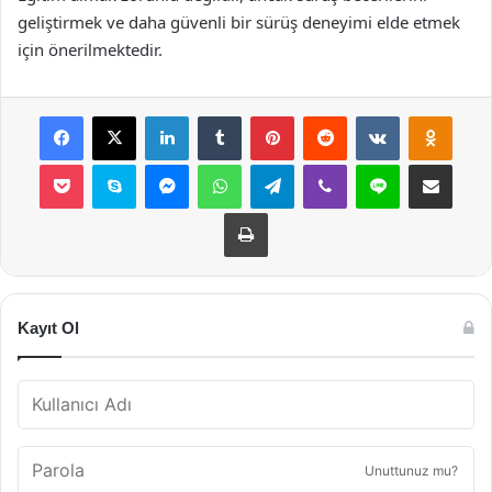
geliştirmek ve daha güvenli bir sürüş deneyimi elde etmek
için önerilmektedir.
Facebook
X
LinkedIn
Tumblr
Pinterest
Reddit
VKontakte
Odnok
Pocket
Skype
Messenger
WhatsApp
Telegram
Viber
Line
E-Posta ile payla
Yazdır
Kayıt Ol
Unuttunuz mu?