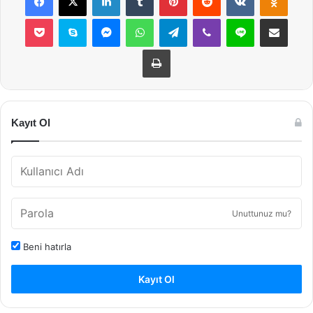
Pocket
Skype
Messenger
WhatsApp
Telegram
Viber
Line
E-Posta ile payla
Yazdır
Kayıt Ol
Unuttunuz mu?
Beni hatırla
Kayıt Ol