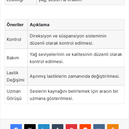
Öneriler
Açıklama
Direksiyon ve süspansiyon sisteminin
Kontrol
düzenli olarak kontrol edilmesi.
Yağ seviyelerinin ve kalitesinin düzenli olarak
Bakım
kontrol edilmesi.
Lastik
Aşınmış lastiklerin zamanında değiştirilmesi.
Değişimi
Uzman
Seslerin kaynağını belirlemek için aracın bir
Görüşü
uzmana gösterilmesi.
Facebook
X
LinkedIn
Tumblr
Pinterest
Reddit
VKontakte
Odnok