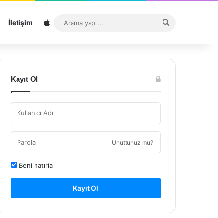
Sitemap
Arama
İletişim
yap
...
Kayıt Ol
Unuttunuz mu?
Beni hatırla
Kayıt Ol