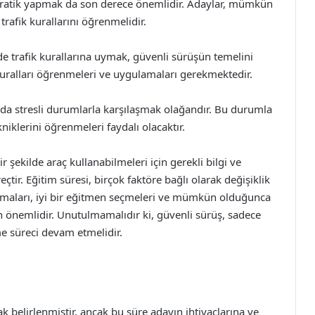
a pratik yapmak da son derece önemlidir. Adaylar, mümkün
rafik kurallarını öğrenmelidir.
de trafik kurallarına uymak, güvenli sürüşün temelini
u kuralları öğrenmeleri ve uygulamaları gerekmektedir.
ında stresli durumlarla karşılaşmak olağandır. Bu durumla
niklerini öğrenmeleri faydalı olacaktır.
 şekilde araç kullanabilmeleri için gerekli bilgi ve
çtir. Eğitim süresi, birçok faktöre bağlı olarak değişiklik
olmaları, iyi bir eğitmen seçmeleri ve mümkün olduğunca
çin önemlidir. Unutulmamalıdır ki, güvenli sürüş, sadece
me süreci devam etmelidir.
ak belirlenmiştir, ancak bu süre adayın ihtiyaçlarına ve