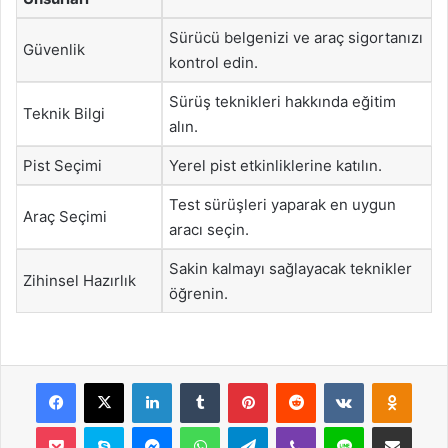
Sürücü belgenizi ve araç sigortanızı
Güvenlik
kontrol edin.
Sürüş teknikleri hakkında eğitim
Teknik Bilgi
alın.
Pist Seçimi
Yerel pist etkinliklerine katılın.
Test sürüşleri yaparak en uygun
Araç Seçimi
aracı seçin.
Sakin kalmayı sağlayacak teknikler
Zihinsel Hazırlık
öğrenin.
Facebook
X
LinkedIn
Tumblr
Pinterest
Reddit
VKontakte
Odnok
Pocket
Skype
Messenger
WhatsApp
Telegram
Viber
Line
E-Posta ile payla