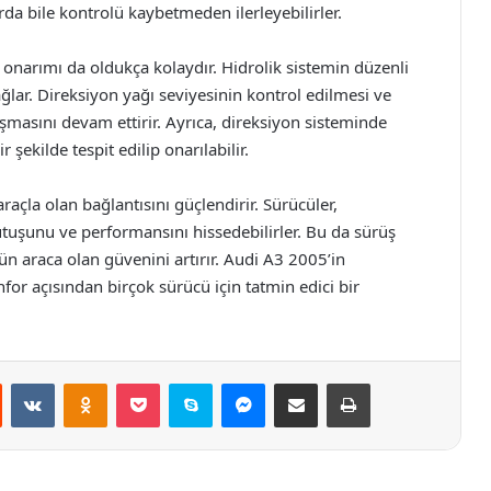
rda bile kontrolü kaybetmeden ilerleyebilirler.
onarımı da oldukça kolaydır. Hidrolik sistemin düzenli
ar. Direksiyon yağı seviyesinin kontrol edilmesi ve
ışmasını devam ettirir. Ayrıca, direksiyon sisteminde
r şekilde tespit edilip onarılabilir.
açla olan bağlantısını güçlendirir. Sürücüler,
tutuşunu ve performansını hissedebilirler. Bu da sürüş
ün araca olan güvenini artırır. Audi A3 2005’in
r açısından birçok sürücü için tatmin edici bir
st
Reddit
VKontakte
Odnoklassniki
Pocket
Skype
Messenger
E-Posta ile paylaş
Yazdır