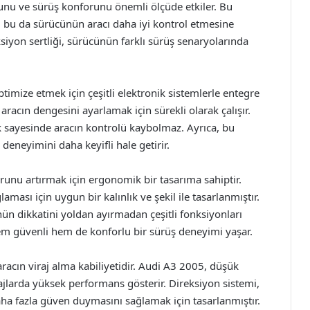
uşunu ve sürüş konforunu önemli ölçüde etkiler. Bu
, bu da sürücünün aracı daha iyi kontrol etmesine
ksiyon sertliği, sürücünün farklı sürüş senaryolarında
timize etmek için çeşitli elektronik sistemlerle entegre
 aracın dengesini ayarlamak için sürekli olarak çalışır.
k sayesinde aracın kontrolü kaybolmaz. Ayrıca, bu
 deneyimini daha keyifli hale getirir.
runu artırmak için ergonomik bir tasarıma sahiptir.
ması için uygun bir kalınlık ve şekil ile tasarlanmıştır.
nün dikkatini yoldan ayırmadan çeşitli fonksiyonları
em güvenli hem de konforlu bir sürüş deneyimi yaşar.
aracın viraj alma kabiliyetidir. Audi A3 2005, düşük
irajlarda yüksek performans gösterir. Direksiyon sistemi,
a fazla güven duymasını sağlamak için tasarlanmıştır.