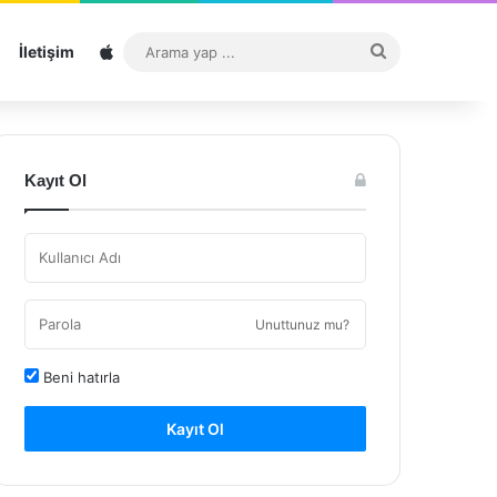
Sitemap
Arama
İletişim
yap
...
Kayıt Ol
Unuttunuz mu?
Beni hatırla
Kayıt Ol