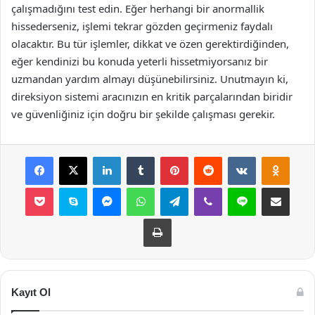
çalışmadığını test edin. Eğer herhangi bir anormallik
hissederseniz, işlemi tekrar gözden geçirmeniz faydalı
olacaktır. Bu tür işlemler, dikkat ve özen gerektirdiğinden,
eğer kendinizi bu konuda yeterli hissetmiyorsanız bir
uzmandan yardım almayı düşünebilirsiniz. Unutmayın ki,
direksiyon sistemi aracınızın en kritik parçalarından biridir
ve güvenliğiniz için doğru bir şekilde çalışması gerekir.
Facebook
X
LinkedIn
Tumblr
Pinterest
Reddit
VKontakte
Odnok
Pocket
Skype
Messenger
WhatsApp
Telegram
Viber
Line
E-Posta ile payla
Yazdır
Kayıt Ol