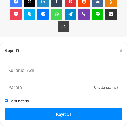
Pocket
Skype
Messenger
WhatsApp
Telegram
Viber
Line
E-Posta ile payla
Yazdır
Kayıt Ol
Unuttunuz mu?
Beni hatırla
Kayıt Ol