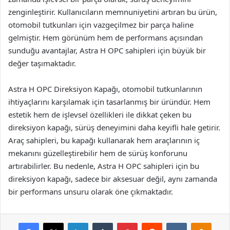
zenginleştirir. Kullanıcıların memnuniyetini artıran bu ürün,
otomobil tutkunları için vazgeçilmez bir parça haline
gelmiştir. Hem görünüm hem de performans açısından
sunduğu avantajlar, Astra H OPC sahipleri için büyük bir
değer taşımaktadır.
Astra H OPC Direksiyon Kapağı, otomobil tutkunlarının
ihtiyaçlarını karşılamak için tasarlanmış bir üründür. Hem
estetik hem de işlevsel özellikleri ile dikkat çeken bu
direksiyon kapağı, sürüş deneyimini daha keyifli hale getirir.
Araç sahipleri, bu kapağı kullanarak hem araçlarının iç
mekanını güzelleştirebilir hem de sürüş konforunu
artırabilirler. Bu nedenle, Astra H OPC sahipleri için bu
direksiyon kapağı, sadece bir aksesuar değil, aynı zamanda
bir performans unsuru olarak öne çıkmaktadır.
Facebook
X
LinkedIn
Tumblr
Pinterest
Reddit
VKontakte
Odnok