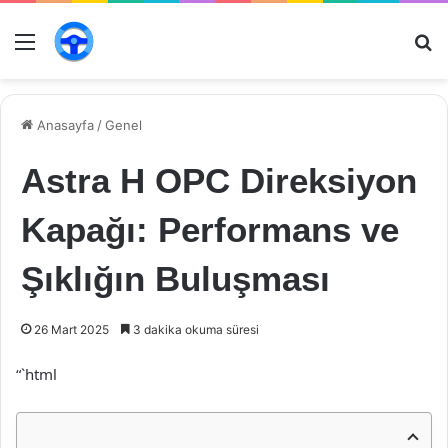
Menü
Ar
Anasayfa
/
Genel
Astra H OPC Direksiyon
Kapağı: Performans ve
Şıklığın Buluşması
26 Mart 2025
3 dakika okuma süresi
“`html