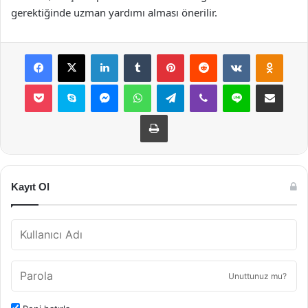
gerektiğinde uzman yardımı alması önerilir.
Facebook
X
LinkedIn
Tumblr
Pinterest
Reddit
VKontakte
Odnok
Pocket
Skype
Messenger
WhatsApp
Telegram
Viber
Line
E-Posta ile payla
Yazdır
Kayıt Ol
Unuttunuz mu?