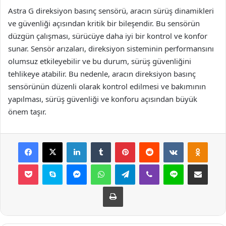
Astra G direksiyon basınç sensörü, aracın sürüş dinamikleri
ve güvenliği açısından kritik bir bileşendir. Bu sensörün
düzgün çalışması, sürücüye daha iyi bir kontrol ve konfor
sunar. Sensör arızaları, direksiyon sisteminin performansını
olumsuz etkileyebilir ve bu durum, sürüş güvenliğini
tehlikeye atabilir. Bu nedenle, aracın direksiyon basınç
sensörünün düzenli olarak kontrol edilmesi ve bakımının
yapılması, sürüş güvenliği ve konforu açısından büyük
önem taşır.
Facebook
X
LinkedIn
Tumblr
Pinterest
Reddit
VKontakte
Odnok
Pocket
Skype
Messenger
WhatsApp
Telegram
Viber
Line
E-Posta ile payla
Yazdır