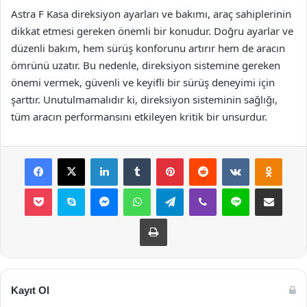
Astra F Kasa direksiyon ayarları ve bakımı, araç sahiplerinin
dikkat etmesi gereken önemli bir konudur. Doğru ayarlar ve
düzenli bakım, hem sürüş konforunu artırır hem de aracın
ömrünü uzatır. Bu nedenle, direksiyon sistemine gereken
önemi vermek, güvenli ve keyifli bir sürüş deneyimi için
şarttır. Unutulmamalıdır ki, direksiyon sisteminin sağlığı,
tüm aracın performansını etkileyen kritik bir unsurdur.
Facebook
X
LinkedIn
Tumblr
Pinterest
Reddit
VKontakte
Odnok
Pocket
Skype
Messenger
WhatsApp
Telegram
Viber
Line
E-Posta ile payla
Yazdır
Kayıt Ol