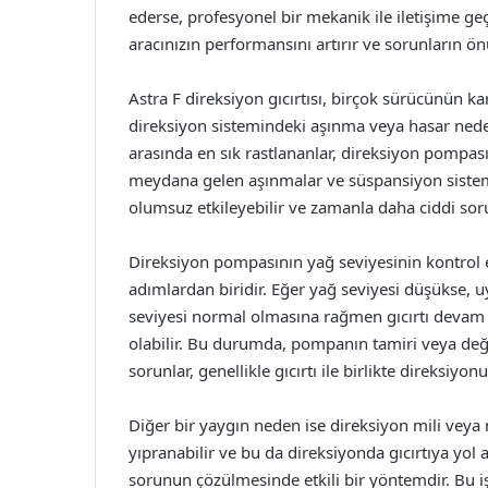
ederse, profesyonel bir mekanik ile iletişime g
aracınızın performansını artırır ve sorunların ö
Astra F direksiyon gıcırtısı, birçok sürücünün ka
direksiyon sistemindeki aşınma veya hasar neden
arasında en sık rastlananlar, direksiyon pompası
meydana gelen aşınmalar ve süspansiyon sistemin
olumsuz etkileyebilir ve zamanla daha ciddi sorun
Direksiyon pompasının yağ seviyesinin kontrol e
adımlardan biridir. Eğer yağ seviyesi düşükse,
seviyesi normal olmasına rağmen gıcırtı devam 
olabilir. Bu durumda, pompanın tamiri veya deği
sorunlar, genellikle gıcırtı ile birlikte direksiyon
Diğer bir yaygın neden ise direksiyon mili veya
yıpranabilir ve bu da direksiyonda gıcırtıya yol a
sorunun çözülmesinde etkili bir yöntemdir. Bu işl