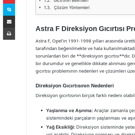
Gıcırtının Belirtileri
Skype
Çözüm Yöntemleri
E-Posta ile paylaş
Astra F Direksiyon Gıcırtısı P
Yazdır
Astra F, Opel’in 1991-1998 yılları arasında ürett
tarafından beğenilmekte ve hala kullanılmaktadır
sorunlardan biri de **direksiyon gıcırtısı**dır. 
bir durumdur ve genellikle dikkate alınması ger
gıcırtısı probleminin nedenleri ve çözümleri üze
Direksiyon Gıcırtısının Nedenleri
Direksiyon gıcırtısının birçok farklı nedeni olabi
Yaşlanma ve Aşınma:
Araçlar zamanla çeş
sistemindeki parçaların yaşlanması ve aşın
Yağ Eksikliği:
Direksiyon sisteminde yeterl
yol açabilir. Direksiyon pompası ve direks