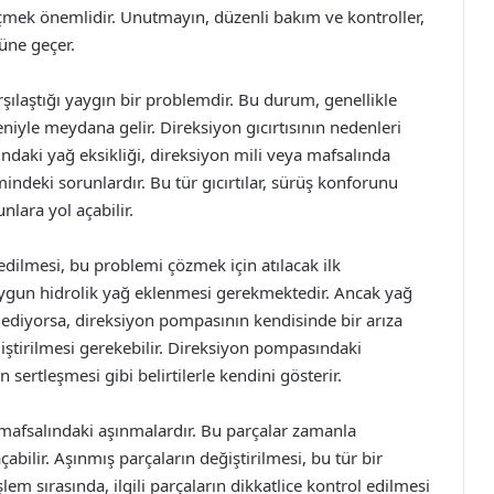
eçmek önemlidir. Unutmayın, düzenli bakım ve kontroller,
nüne geçer.
rşılaştığı yaygın bir problemdir. Bu durum, genellikle
iyle meydana gelir. Direksiyon gıcırtısının nedenleri
ndaki yağ eksikliği, direksiyon mili veya mafsalında
deki sorunlardır. Bu tür gıcırtılar, sürüş konforunu
lara yol açabilir.
dilmesi, bu problemi çözmek için atılacak ilk
 uygun hidrolik yağ eklenmesi gerekmektedir. Ancak yağ
ediyorsa, direksiyon pompasının kendisinde bir arıza
ştirilmesi gerekebilir. Direksiyon pompasındaki
un sertleşmesi gibi belirtilerle kendini gösterir.
 mafsalındaki aşınmalardır. Bu parçalar zamanla
çabilir. Aşınmış parçaların değiştirilmesi, bu tür bir
em sırasında, ilgili parçaların dikkatlice kontrol edilmesi