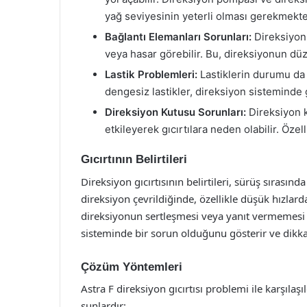
yağ seviyesinin yeterli olması gerekmekte
Bağlantı Elemanları Sorunları:
Direksiyon 
veya hasar görebilir. Bu, direksiyonun düz
Lastik Problemleri:
Lastiklerin durumu da d
dengesiz lastikler, direksiyon sisteminde gı
Direksiyon Kutusu Sorunları:
Direksiyon k
etkileyerek gıcırtılara neden olabilir. Özel
Gıcırtının Belirtileri
Direksiyon gıcırtısının belirtileri, sürüş sırasında
direksiyon çevrildiğinde, özellikle düşük hızlard
direksiyonun sertleşmesi veya yanıt vermemesi gi
sisteminde bir sorun olduğunu gösterir ve dikkat
Çözüm Yöntemleri
Astra F direksiyon gıcırtısı problemi ile karşıl
şunlardır: