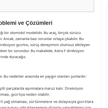
roblemi ve Çözümleri
iği bir otomobil modelidir. Bu araç, birçok sürücü
. Ancak, zamanla bazı sorunlar ortaya çıkabilir. Bu
Direksiyon gıcırtısı, sürüş deneyimini olumsuz etkileyen
eken bir sorundur. Bu makalede, Astra F direksiyon
rinde duracağız.
lir. Bu nedenler arasında en yaygın olanları şunlardır:
itli parçalarda aşınmalara maruz kalır. Direksiyon
ması, gıcırtıya neden olabilir.
i yağ olmaması, sürtünmelere ve dolayısıyla gıcırtılara
iyon kutusu gibi bileşenlerin düzgün çalışabilmesi için