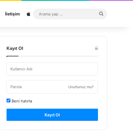
Sitemap
Arama
İletişim
yap
...
Kayıt Ol
Unuttunuz mu?
Beni hatırla
Kayıt Ol