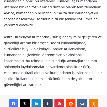
kumandanın ömrünü uzatabilir. Kullanıcılar, kumandanın
üzerinde biriken toz ve kirleri düzenli olarak temizlemelidir.
Ayrıca, kumandanın herhangi bir arıza durumunda yetkili
servise başvurmak, sorunun hızlı bir şekilde çözülmesine
yardımcı olacaktır.
Astra Direksiyon Kumandası, sürüş deneyimini geliştiren ve
güvenliği artıran bir araçtır. Doğru kullanıldığında,
sürücülere büyük bir kolaylık sağlar. Kullanıcıların,
kumandanın işlevlerini öğrenmeleri ve alışkanlık
kazanmaları, bu teknolojinin sunduğu avantajlardan tam
anlamıyla faydalanmalarına yardımcı olacaktır. Sürüş
esnasında dikkatli olmak ve kumandanın işlevlerini etkili bir
şekilde kullanmak, hem sürücünün hem de yolcuların
güvenliğini artıracaktır.
Facebook
X
LinkedIn
Tumblr
Pinterest
Reddit
VKontakte
Odnok