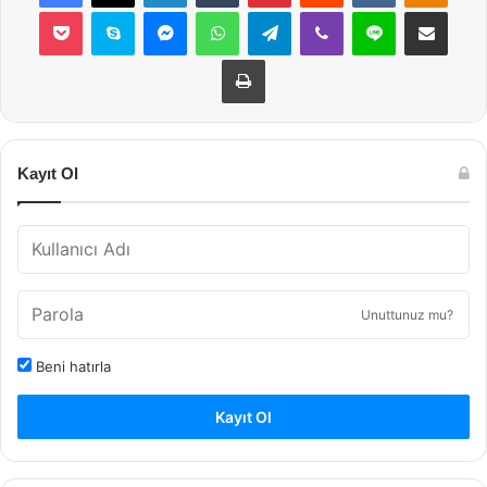
Pocket
Skype
Messenger
WhatsApp
Telegram
Viber
Line
E-Posta ile payla
Yazdır
Kayıt Ol
Unuttunuz mu?
Beni hatırla
Kayıt Ol