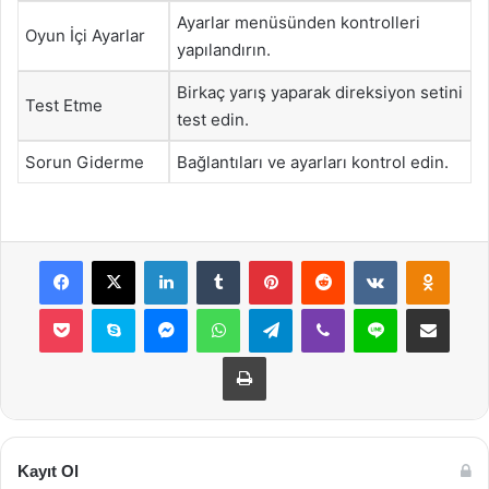
Ayarlar menüsünden kontrolleri
Oyun İçi Ayarlar
yapılandırın.
Birkaç yarış yaparak direksiyon setini
Test Etme
test edin.
Sorun Giderme
Bağlantıları ve ayarları kontrol edin.
Facebook
X
LinkedIn
Tumblr
Pinterest
Reddit
VKontakte
Odnok
Pocket
Skype
Messenger
WhatsApp
Telegram
Viber
Line
E-Posta ile payla
Yazdır
Kayıt Ol