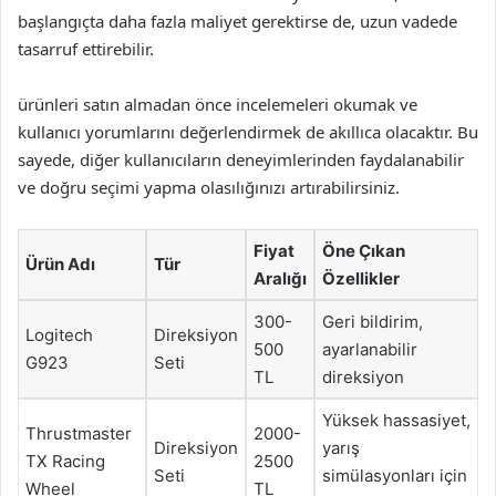
başlangıçta daha fazla maliyet gerektirse de, uzun vadede
tasarruf ettirebilir.
ürünleri satın almadan önce incelemeleri okumak ve
kullanıcı yorumlarını değerlendirmek de akıllıca olacaktır. Bu
sayede, diğer kullanıcıların deneyimlerinden faydalanabilir
ve doğru seçimi yapma olasılığınızı artırabilirsiniz.
Fiyat
Öne Çıkan
Ürün Adı
Tür
Aralığı
Özellikler
300-
Geri bildirim,
Logitech
Direksiyon
500
ayarlanabilir
G923
Seti
TL
direksiyon
Yüksek hassasiyet,
Thrustmaster
2000-
Direksiyon
yarış
TX Racing
2500
Seti
simülasyonları için
Wheel
TL