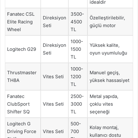
idealdir
Fanatec CSL
3500-
Direksiyon
Özelleştirilebilir,
Elite Racing
4500
Seti
güçlü motor
Wheel
TL
1000-
Direksiyon
Yüksek kalite,
Logitech G29
1500
Seti
oyun uyumluluğu
TL
1000-
Thrustmaster
Manuel geçiş,
Vites Seti
1200
TH8A
yüksek hassasiyet
TL
Fanatec
2500-
Metal yapıda,
ClubSport
Vites Seti
3000
çoklu vites
Shifter SQ
TL
seçeneği
Logitech G
500-
Kolay montaj,
Driving Force
Vites Seti
700
kullanıcı dostu