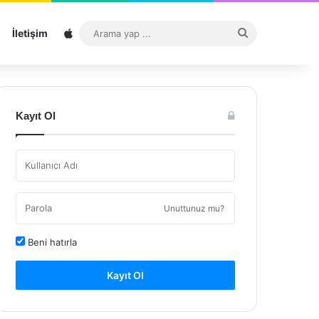
Sitemap
Arama
İletişim
yap
...
Kayıt Ol
Unuttunuz mu?
Beni hatırla
Kayıt Ol