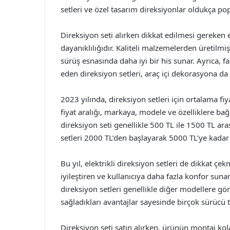
setleri ve özel tasarım direksiyonlar oldukça pop
Direksiyon seti alırken dikkat edilmesi gereken 
dayanıklılığıdır. Kaliteli malzemelerden üretilmi
sürüş esnasında daha iyi bir his sunar. Ayrıca, fa
eden direksiyon setleri, araç içi dekorasyona da
2023 yılında, direksiyon setleri için ortalama fi
fiyat aralığı, markaya, modele ve özelliklere bağ
direksiyon seti genellikle 500 TL ile 1500 TL ara
setleri 2000 TL’den başlayarak 5000 TL’ye kadar 
Bu yıl, elektrikli direksiyon setleri de dikkat çek
iyileştiren ve kullanıcıya daha fazla konfor suna
direksiyon setleri genellikle diğer modellere gö
sağladıkları avantajlar sayesinde birçok sürücü t
Direksiyon seti satın alırken, ürünün montaj kola