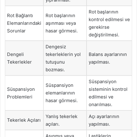
Rot başlarının
Rot Bağlantı
Rot başlarının
kontrol edilmesi ve
Elemanlarındaki
aşınması veya
gerekirse
Sorunlar
hasar görmesi.
değiştirilmesi.
Dengesiz
Dengeli
tekerleklerin yol
Balans ayarlarının
Tekerlekler
tutuşunu
yapılması.
bozması.
Süspansiyon
Süspansiyon
Süspansiyon
sisteminin kontrol
elemanlarının
Problemleri
edilmesi ve
hasar görmesi.
onarılması.
Yanlış tekerlek
Açı ayarlarının
Tekerlek Açıları
açıları.
yapılması.
Aşınmış veya
Lastiklerin