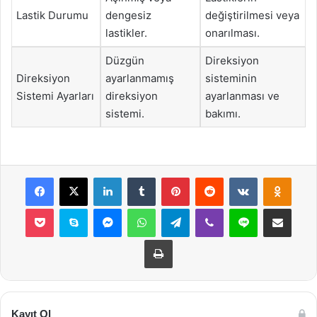
Lastik Durumu
dengesiz
değiştirilmesi veya
lastikler.
onarılması.
Düzgün
Direksiyon
Direksiyon
ayarlanmamış
sisteminin
Sistemi Ayarları
direksiyon
ayarlanması ve
sistemi.
bakımı.
Facebook
X
LinkedIn
Tumblr
Pinterest
Reddit
VKontakte
Odnok
Pocket
Skype
Messenger
WhatsApp
Telegram
Viber
Line
E-Posta ile payla
Yazdır
Kayıt Ol