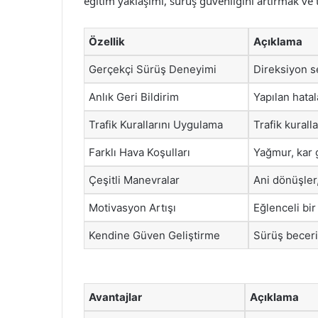
eğitim yaklaşımı, sürüş güvenliğini artırmak ve t
Özellik
Açıklama
Gerçekçi Sürüş Deneyimi
Direksiyon s
Anlık Geri Bildirim
Yapılan hatal
Trafik Kurallarını Uygulama
Trafik kural
Farklı Hava Koşulları
Yağmur, kar g
Çeşitli Manevralar
Ani dönüşler,
Motivasyon Artışı
Eğlenceli bi
Kendine Güven Geliştirme
Sürüş beceri
Avantajlar
Açıklama