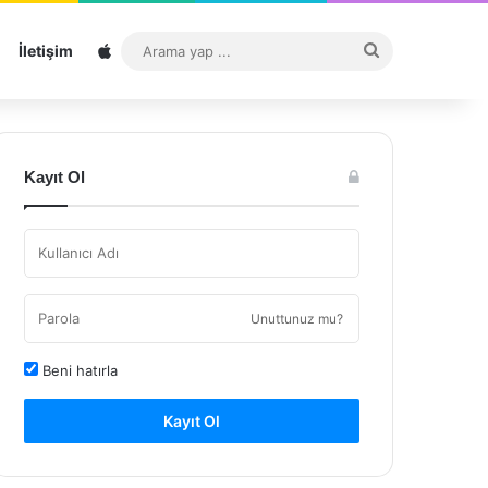
Sitemap
Arama
İletişim
yap
...
Kayıt Ol
Unuttunuz mu?
Beni hatırla
Kayıt Ol