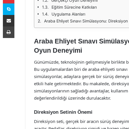
Gerçekçi Oyun Deneyimi
Skype
Eğitim Sürecine Katkıları
Uygulama Alanları
E-Posta ile paylaş
Araba Ehliyet Sınavı Simülasyonu: Direksiyon
Yazdır
Araba Ehliyet Sınavı Simülasy
Oyun Deneyimi
Günümüzde, teknolojinin gelişmesiyle birlikte b
Bu uygulamalardan biri de araba ehliyeti sınavı 
simülasyonlar, adaylara gerçek bir sürüş deneyim
etkili hale getirmektedir. Bu makalede, direksiyon
simülasyonlarının sağladığı avantajlar, kullanım 
değerlendirildiği üzerinde durulacaktır.
Direksiyon Setinin Önemi
Direksiyon seti, gerçek bir aracın sürüş deneyimi
araçtır. Pedallar, direksiyon simidi ve bazen vites