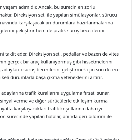
ir yaşam adımıdır. Ancak, bu sürecin en zorlu
aktır. Direksiyon seti ile yapılan simülasyonlar, sürücü
sınavında karşılaşacakları durumlara hazırlanmalarına
ilerini pekiştirir hem de pratik sürüş becerilerini
i taklit eder. Direksiyon seti, pedallar ve bazen de vites
ının gerçek bir araç kullanıyormuş gibi hissetmelerini
, adayların sürüş becerilerini geliştirmek için son derece
ikeli durumlarla başa çıkma yeteneklerini artırır.
 adaylarına trafik kurallarını uygulama fırsatı sunar.
, sinyal verme ve diğer sürücülerle etkileşim kurma
ayatta karşılaşacakları trafik koşullarına daha iyi
on sürecinde yapılan hatalar, anında geri bildirim ile
ha eğlenceli hale gelmesini sağlar. Genç sürücü adayları,