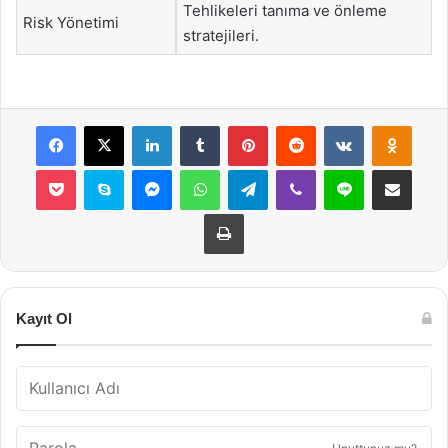
Tehlikeleri tanıma ve önleme
Risk Yönetimi
stratejileri.
Facebook
X
LinkedIn
Tumblr
Pinterest
Reddit
VKontakte
Odnok
Pocket
Skype
Messenger
WhatsApp
Telegram
Viber
Line
E-Posta ile payla
Yazdır
Kayıt Ol