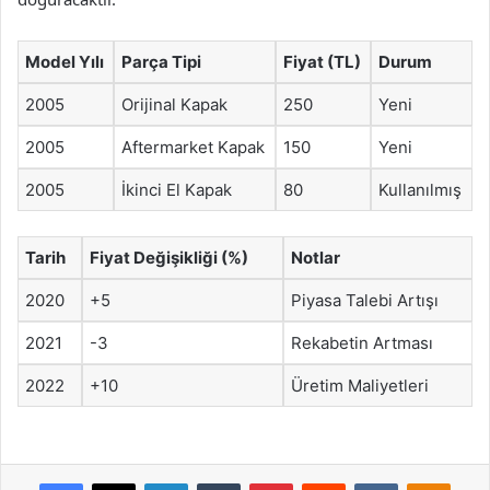
Model Yılı
Parça Tipi
Fiyat (TL)
Durum
2005
Orijinal Kapak
250
Yeni
2005
Aftermarket Kapak
150
Yeni
2005
İkinci El Kapak
80
Kullanılmış
Tarih
Fiyat Değişikliği (%)
Notlar
2020
+5
Piyasa Talebi Artışı
2021
-3
Rekabetin Artması
2022
+10
Üretim Maliyetleri
Facebook
X
LinkedIn
Tumblr
Pinterest
Reddit
VKontakte
Odnok