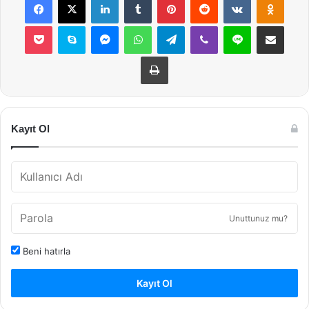
Pocket
Skype
Messenger
WhatsApp
Telegram
Viber
Line
E-Posta ile payla
Yazdır
Kayıt Ol
Unuttunuz mu?
Beni hatırla
Kayıt Ol