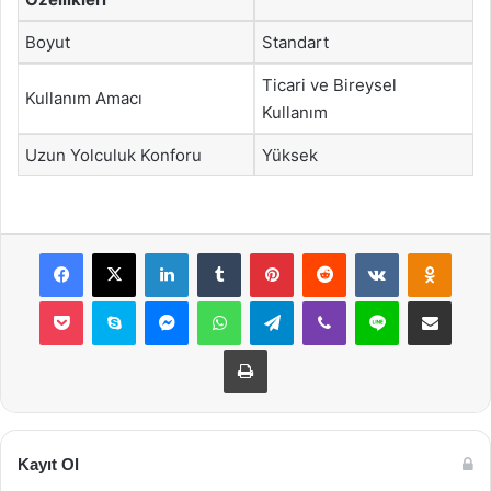
Boyut
Standart
Ticari ve Bireysel
Kullanım Amacı
Kullanım
Uzun Yolculuk Konforu
Yüksek
Facebook
X
LinkedIn
Tumblr
Pinterest
Reddit
VKontakte
Odnok
Pocket
Skype
Messenger
WhatsApp
Telegram
Viber
Line
E-Posta ile payla
Yazdır
Kayıt Ol