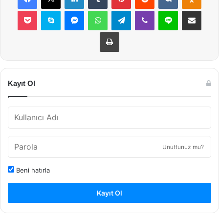
Pocket
Skype
Messenger
WhatsApp
Telegram
Viber
Line
E-Posta ile payla
Yazdır
Kayıt Ol
Unuttunuz mu?
Beni hatırla
Kayıt Ol