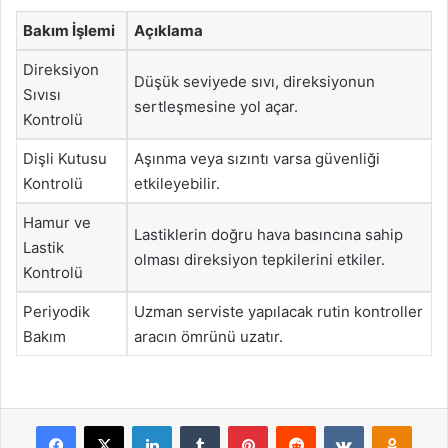
Bakım İşlemi
Açıklama
Direksiyon
Düşük seviyede sıvı, direksiyonun
Sıvısı
sertleşmesine yol açar.
Kontrolü
Dişli Kutusu
Aşınma veya sızıntı varsa güvenliği
Kontrolü
etkileyebilir.
Hamur ve
Lastiklerin doğru hava basıncına sahip
Lastik
olması direksiyon tepkilerini etkiler.
Kontrolü
Periyodik
Uzman serviste yapılacak rutin kontroller
Bakım
aracın ömrünü uzatır.
Facebook
X
LinkedIn
Tumblr
Pinterest
Reddit
VKontakte
Odnok