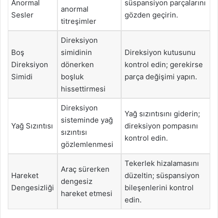
Anormal
süspansiyon parçalarını
anormal
Sesler
gözden geçirin.
titreşimler
Direksiyon
Boş
simidinin
Direksiyon kutusunu
Direksiyon
dönerken
kontrol edin; gerekirse
Simidi
boşluk
parça değişimi yapın.
hissettirmesi
Direksiyon
Yağ sızıntısını giderin;
sisteminde yağ
Yağ Sızıntısı
direksiyon pompasını
sızıntısı
kontrol edin.
gözlemlenmesi
Tekerlek hizalamasını
Araç sürerken
Hareket
düzeltin; süspansiyon
dengesiz
Dengesizliği
bileşenlerini kontrol
hareket etmesi
edin.