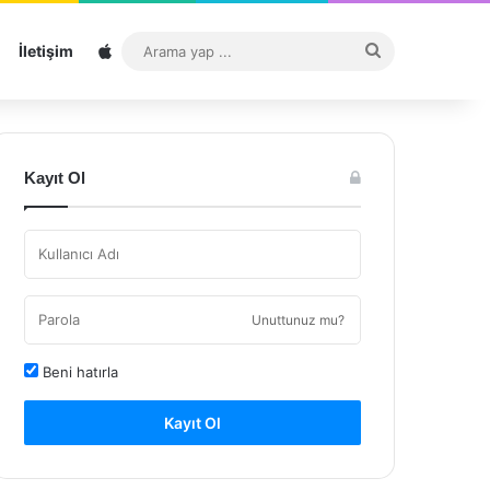
Sitemap
Arama
İletişim
yap
...
Kayıt Ol
Unuttunuz mu?
Beni hatırla
Kayıt Ol