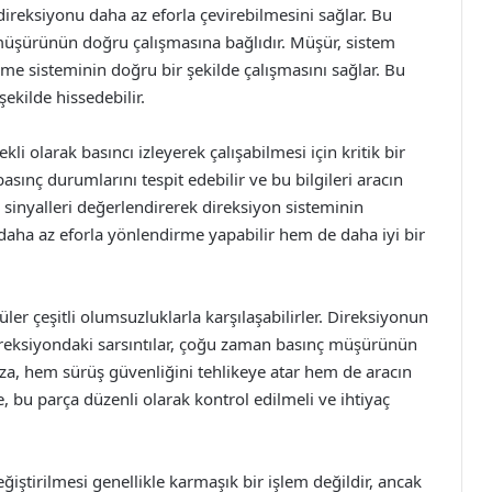
direksiyonu daha az eforla çevirebilmesini sağlar. Bu
ç müşürünün doğru çalışmasına bağlıdır. Müşür, sistem
irme sisteminin doğru bir şekilde çalışmasını sağlar. Bu
şekilde hissedebilir.
i olarak basıncı izleyerek çalışabilmesi için kritik bir
sınç durumlarını tespit edebilir ve bu bilgileri aracın
en sinyalleri değerlendirerek direksiyon sisteminin
ha az eforla yönlendirme yapabilir hem de daha iyi bir
r çeşitli olumsuzluklarla karşılaşabilirler. Direksiyonun
 direksiyondaki sarsıntılar, çoğu zaman basınç müşürünün
rıza, hem sürüş güvenliğini tehlikeye atar hem de aracın
 bu parça düzenli olarak kontrol edilmeli ve ihtiyaç
iştirilmesi genellikle karmaşık bir işlem değildir, ancak