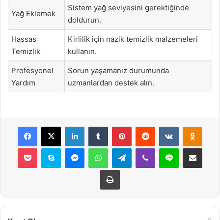
Sistem yağ seviyesini gerektiğinde
Yağ Eklemek
doldurun.
Hassas
Kirlilik için nazik temizlik malzemeleri
Temizlik
kullanın.
Profesyonel
Sorun yaşamanız durumunda
Yardım
uzmanlardan destek alın.
Facebook
X
LinkedIn
Tumblr
Pinterest
Reddit
VKontakte
Odnok
Pocket
Skype
Messenger
WhatsApp
Telegram
Viber
Line
E-Posta ile payla
Yazdır